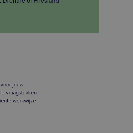
 Drenthe of Friesland
t voor jouw
iële vraagstukken
ciënte werkwijze