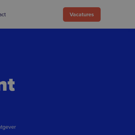
Vacatures
act
nt
htgever