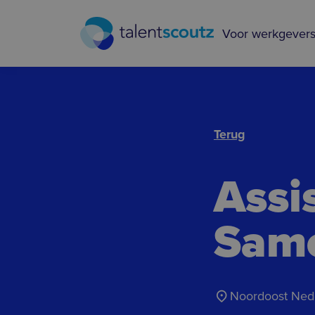
Overslaan en naar de inhoud gaan
Voor werkgever
Terug
Assi
Samen
Noordoost Ned