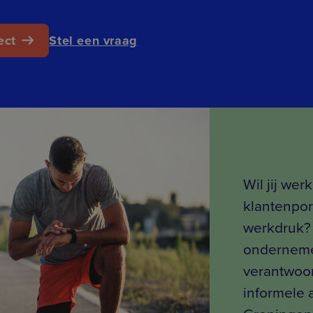
ect
Stel een vraag
Wil jij wer
klantenpor
werkdruk? 
onderneme
verantwoor
informele 