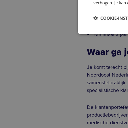
verhogen. Je kan 
Verder heb jij:
COOKIE-INS
Een afgeronde 
Minimaal 3 jaa
Waar ga j
Je komt terecht b
Noordoost Nederla
samenstelpraktijk,
specialistische kl
De klantenportefe
productiebedrijve
medische dienstve