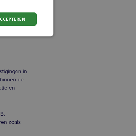
ACCEPTEREN
trol;
tigingen in
 binnen de
atie en
B,
ren zoals