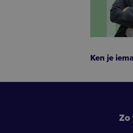
Ken je iem
Zo 