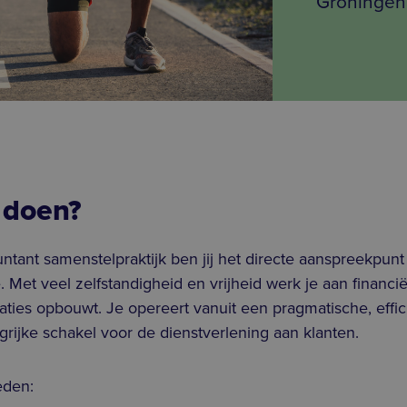
Groningen,
 doen?
untant samenstelpraktijk ben jij het directe aanspreekpun
e. Met veel zelfstandigheid en vrijheid werk je aan financ
relaties opbouwt. Je opereert vanuit een pragmatische, effi
rijke schakel voor de dienstverlening aan klanten.
den: