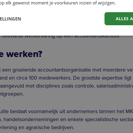
op elk gewenst moment je voorkeuren inzien of wijzigen.
TELLINGEN
ALLES 
hbo-opleiding, bijvoorbeeld accountancy of finance & con
r relevante werkervaring op een accountantskantoor.
e werken?
ij een groeiende accountantsorganisatie met meerdere ves
nd en circa 100 medewerkers. De grootste expertise ligt
 aangevuld met disciplines zoals controle, salarisadministr
antgroepen.
uille bestaat voornamelijk uit ondernemers binnen het MK
n, handelsondernemingen en enkele specialistische secto
rlening en agrarische bedrijven.