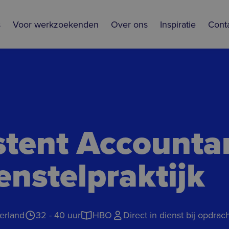
s
Voor werkzoekenden
Over ons
Inspiratie
Cont
stent Accounta
stel­prak­tijk
erland
32 - 40 uur
HBO
Direct in dienst bij opdrac