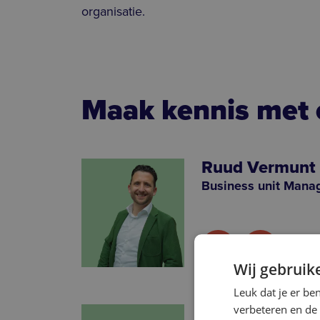
organisatie.
Maak kennis met 
Ruud Vermunt
Business unit Mana
Wij gebruik
Leuk dat je er be
Sergio Payo
verbeteren en de