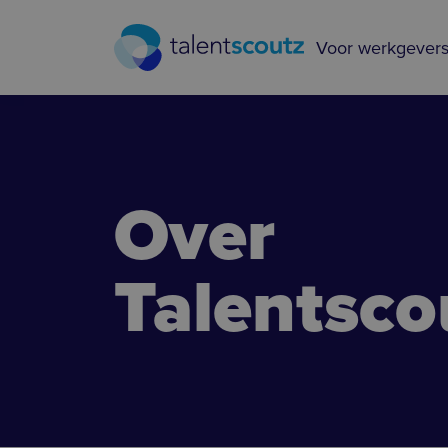
Overslaan en naar de inhoud gaan
Voor werkgever
Over
Talentsco