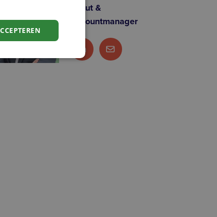
Scout &
Accountmanager
ACCEPTEREN