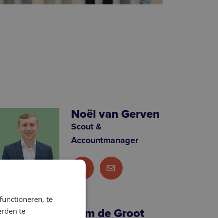
Noël van Gerven
Scout &
Accountmanager
functioneren, te
Sam de Groot
erden te