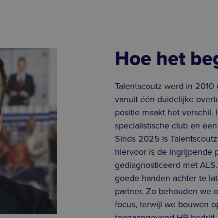
Hoe het be
Talentscoutz werd in 2010
vanuit één duidelijke overt
positie maakt het verschil.
specialistische club en een
Sinds 2025 is Talentscoutz
hiervoor is de ingrijpende p
gediagnosticeerd met ALS. 
goede handen achter te lat
partner. Zo behouden we on
focus, terwijl we bouwen op
toonaangevend HR-bedrijf. J