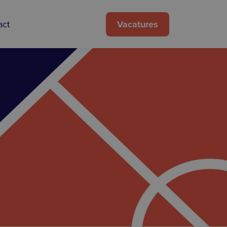
Vacatures
act