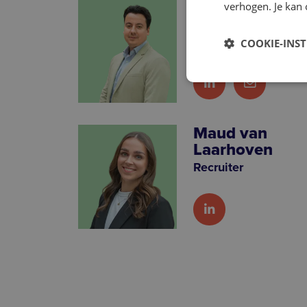
Cornelisz
verhogen. Je kan 
Senior Scout &
COOKIE-INS
Accountmanager
Maud van
Laarhoven
Recruiter