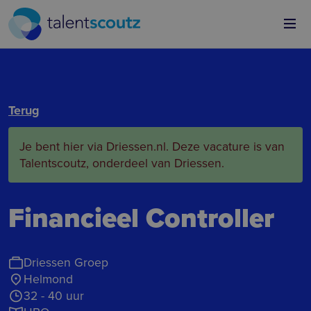
Overslaan en naar de inhoud gaan
Terug
Je bent hier via Driessen.nl. Deze vacature is van
Talentscoutz, onderdeel van Driessen.
Financieel Controller
Driessen Groep
Helmond
32 - 40 uur