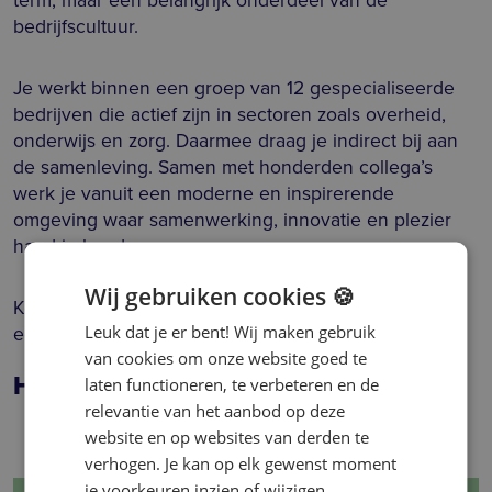
bedrijfscultuur.
Je werkt binnen een groep van 12 gespecialiseerde
bedrijven die actief zijn in sectoren zoals overheid,
onderwijs en zorg. Daarmee draag je indirect bij aan
de samenleving. Samen met honderden collega’s
werk je vanuit een moderne en inspirerende
omgeving waar samenwerking, innovatie en plezier
hand in hand gaan.
Wij gebruiken cookies 🍪
Kortom: een plek waar je niet alleen werkt, maar ook
echt verschil maakt, voor jezelf én voor anderen.
Leuk dat je er bent! Wij maken gebruik
van cookies om onze website goed te
Heb je een vraag over deze vacature?
laten functioneren, te verbeteren en de
relevantie van het aanbod op deze
website en op websites van derden te
verhogen. Je kan op elk gewenst moment
je voorkeuren inzien of wijzigen.