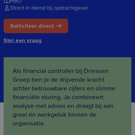
HBO
Direct in dienst bij opdrachtgever
Solliciteer direct
Stel een vraag
Als financial controller bij Driessen
Groep ben je de drijvende kracht
achter betrouwbare cijfers en slimme
financiële sturing. Je combineert
analyse met advies en draagt bij aan
groei én werkgeluk binnen de
organisatie.